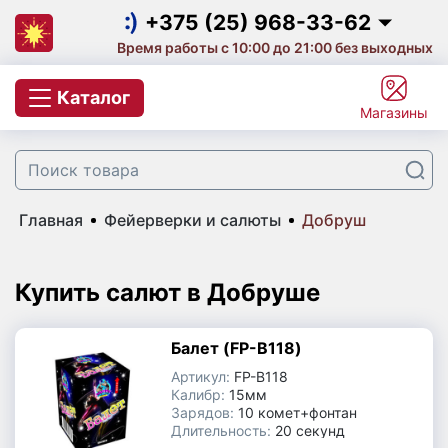
Салюты на выпускной
+375 (25) 968-33-62
Время работы с 10:00 до 21:00 без выходных
Салют на корпоратив
+375 (25) 968-33-62
Каталог
Магазины
Фейерверки и салюты
+375 (29) 657-10-53
+375 (33) 660-07-57
Цветной дым
Главная
Фейерверки и салюты
Добруш
Свечи для торта с фейерверком
Бенгальские огни
Купить салют в Добруше
Небесные фонарики
Балет (FP-B118)
Артикул:
FP-B118
Хлопушки
Калибр:
15мм
Зарядов:
10 комет+фонтан
Длительность:
20 секунд
Фаера | Фальшфейеры