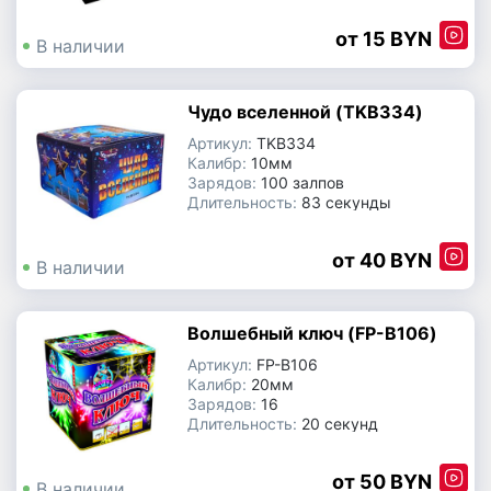
Производитель:
Китай
15 BYN
В наличии
Петарды, шутихи
Чудо вселенной (TKB334)
Фестивальные шары
Артикул:
TKB334
Калибр:
10мм
Фонтаны
Зарядов:
100 залпов
Длительность:
83 секунды
Производитель:
Китай
Римские свечи | Базуки | Ракеты
40 BYN
В наличии
Волшебный ключ (FP-B106)
Артикул:
FP-B106
Калибр:
20мм
Зарядов:
16
Длительность:
20 секунд
Производитель:
Китай
50 BYN
В наличии