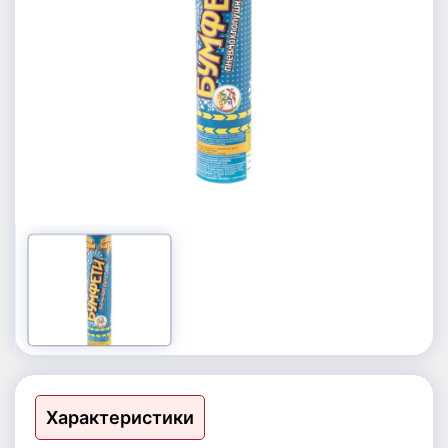
Петарды, шутихи
Фестивальные шары
Фонтаны
Римские свечи | Базуки | Ракеты
Характеристики