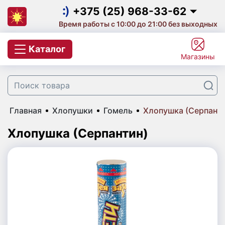
Салюты на выпускной
+375 (25) 968-33-62
Время работы с 10:00 до 21:00 без выходных
Салют на корпоратив
+375 (25) 968-33-62
Каталог
Магазины
Фейерверки и салюты
+375 (29) 657-10-53
+375 (33) 660-07-57
Цветной дым
Главная
Хлопушки
Гомель
Хлопушка (Серпанти
Свечи для торта с фейерверком
Хлопушка (Серпантин)
Бенгальские огни
Небесные фонарики
Хлопушки
Фаера | Фальшфейеры