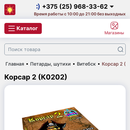
Салюты на выпускной
+375 (25) 968-33-62
Время работы с 10:00 до 21:00 без выходных
Салют на корпоратив
+375 (25) 968-33-62
Каталог
Магазины
Фейерверки и салюты
+375 (29) 657-10-53
+375 (33) 660-07-57
Цветной дым
Главная
Петарды, шутихи
Витебск
Корсар 2 (К
Свечи для торта с фейерверком
Корсар 2 (К0202)
Бенгальские огни
Небесные фонарики
Хлопушки
Фаера | Фальшфейеры