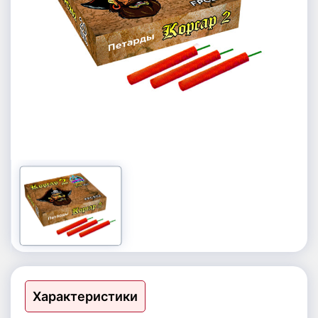
Петарды, шутихи
Фестивальные шары
Фонтаны
Римские свечи | Базуки | Ракеты
Характеристики