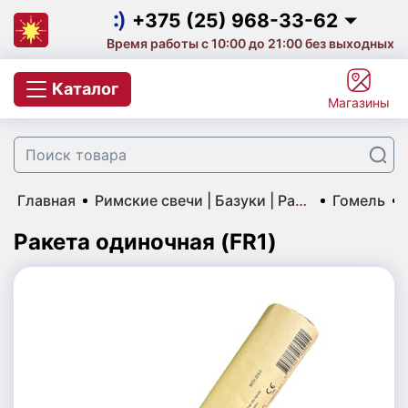
Салюты на выпускной
+375 (25) 968-33-62
Время работы с 10:00 до 21:00 без выходных
Салют на корпоратив
+375 (25) 968-33-62
Каталог
Магазины
Фейерверки и салюты
+375 (29) 657-10-53
+375 (33) 660-07-57
Цветной дым
Главная
Римские свечи | Базуки | Ракеты
Гомель
Свечи для торта с фейерверком
Ракета одиночная (FR1)
Бенгальские огни
Небесные фонарики
Хлопушки
Фаера | Фальшфейеры