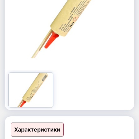
Петарды, шутихи
Фестивальные шары
Фонтаны
Римские свечи | Базуки | Ракеты
Характеристики