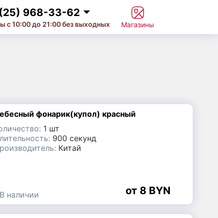
(25) 968-33-62
Дзержинск
ы с 10:00 до 21:00 без выходных
Магазины
375 (25) 968-33-62
Жлобин
375 (29) 657-10-53
375 (33) 660-07-57
Иванцевичи
ебесный фонарик(купол) красный
Костюковичи
оличество:
1 шт
лительность:
900 секунд
роизводитель:
Китай
Лепель
Марьина Горка
8 BYN
В наличии