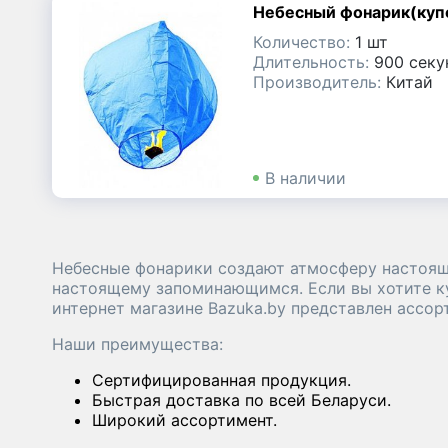
М
Небесный фонарик(куп
Фаера | Фальшфейеры
Количество:
1 шт
Длительность:
900 секу
Петарды, шутихи
Производитель:
Китай
Фестивальные шары
В наличии
Фонтаны
Римские свечи | Базуки |
Ракеты
Небесные фонарики создают атмосферу настоящег
настоящему запоминающимся. Если вы хотите ку
интернет магазине Bazuka.by представлен ассо
Наши преимущества:
Cертифицированная продукция.
Быстрая доставка по всей Беларуси.
Широкий ассортимент.
Время работы с 10:00 до 21:00 без