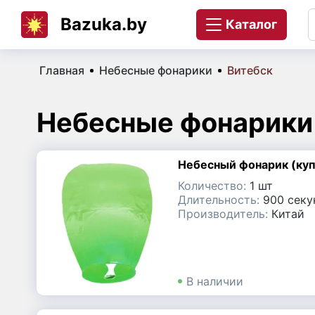
Bazuka.by
Салюты на выпускной
Каталог
К
Салют на корпоратив
Главная
Небесные фонарики
Витебск
Д
Фейерверки и салюты
Небесные фонарики 
Ж
Цветной дым
Небесный фонарик (куп
Свечи для торта с
К
фейерверком
Количество:
1 шт
Длительность:
900 секу
Производитель:
Китай
Бенгальские огни
К
Небесные фонарики
Л
В наличии
Хлопушки