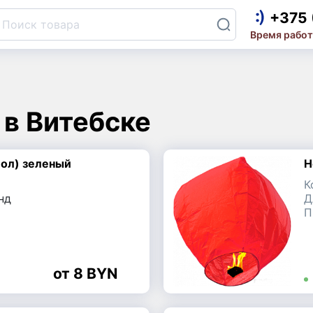
+375 
обрин
Горки
Время работ
+
обруш
Жабинка
+
+
в Витебске
одино
Заславль
ол) зеленый
Н
алиновичи
Глубокое
К
нд
Д
П
ричев
Крупки
ида
Логойск
8 BYN