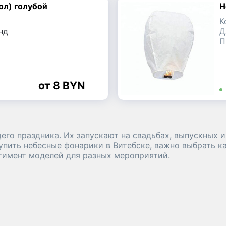
озырь
Волковыск
ол) голубой
Н
К
нд
Д
П
8 BYN
о праздника. Их запускают на свадьбах, выпускных и
пить небесные фонарики в Витебске, важно выбрать к
ртимент моделей для разных мероприятий.