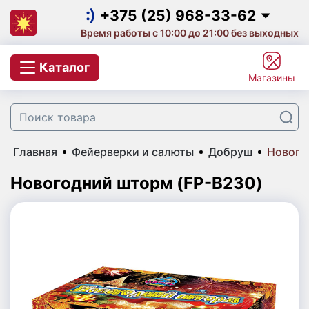
Салюты на выпускной
+375 (25) 968-33-62
Время работы с 10:00 до 21:00 без выходных
Салют на корпоратив
+375 (25) 968-33-62
Каталог
Магазины
Фейерверки и салюты
+375 (29) 657-10-53
+375 (33) 660-07-57
Цветной дым
Главная
Фейерверки и салюты
Добруш
Нового
Свечи для торта с фейерверком
Новогодний шторм (FP-B230)
Бенгальские огни
Небесные фонарики
Хлопушки
Фаера | Фальшфейеры