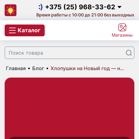
Салюты на выпускной
+375 (25) 968-33-62
Время работы с 10:00 до 21:00 без выходных
Салют на корпоратив
+375 (25) 968-33-62
Каталог
Магазины
Фейерверки и салюты
+375 (29) 657-10-53
+375 (33) 660-07-57
Цветной дым
Главная
Блог
Хлопушки на Новый год — настоящий праздник для детей
Свечи для торта с фейерверком
Бенгальские огни
Небесные фонарики
Хлопушки
Фаера | Фальшфейеры